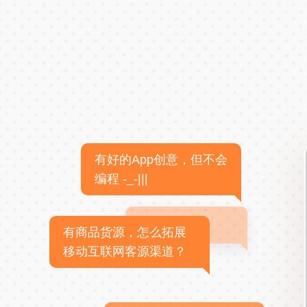
有好的App创意，但不会
编程 -_-|||
有商品货源，怎么拓展
移动互联网客源渠道？