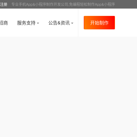
注册
专业手机App&小程序制作开发公司,免编程轻松制作App&小程序
招商
服务支持
公告&资讯
开始制作