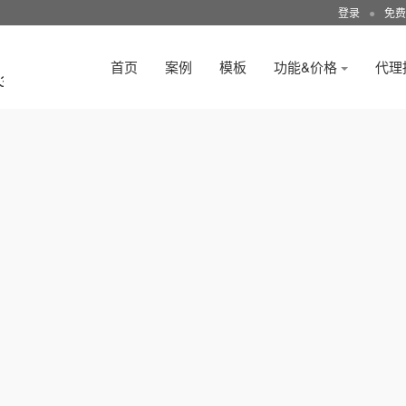
登录
●
免费
首页
案例
模板
功能&价格
代理
3