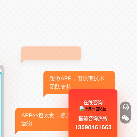
想做APP，但没有技术
团队支持
在线咨询
APP外包太贵，感觉不
售前咨询热线
靠谱
13590461663