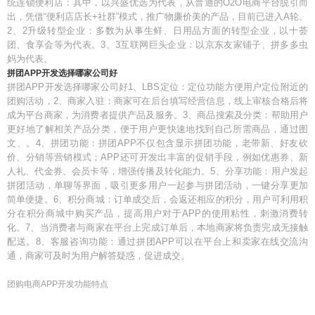
统连锁便利店：其中，以兴盛优选为代表，从普通的O2O电商平台脱引而
出，凭借“便利店店长+社群”模式，推广物廉价美的产品，目前已进入A轮。
2、2升级转型企业：多数为从事生鲜、日用品方面的转型企业，以十荟
团、食享会等为代表。3、3互联网巨头企业：以京东友家铺子、拼多多虫
妈为代表。
拼团APP开发选择哪家公司好
拼团APP开发选择哪家公司好1、LBS定位：定位功能方便用户定位附近的
团购活动，2、商家入驻：商家可在后台填写经营信息，线上审核合格后将
成为平台商家，为消费者提供产品及服务。3、商品搜索及分类：帮助用户
更好地了解相关产品分类，便于用户更快速地找到自己所需商品，通过图
文、。4、拼团功能：拼团APP不仅包含显示拼团功能，老带新、好友砍
价、分销等营销模式；APP还可开发出丰富的促销手段，例如优惠券、新
人礼、代金券、会员卡等，增强传播及转化能力。5、分享功能：用户发起
拼团活动，单聊等界面，吸引更多用户一起参与拼团活动，一键分享更加
简单便捷。6、积分商城：订单成交后，会返还相应的积分，用户可利用积
分在积分商城中购买产品，提高用户对于APP的使用粘性，刺激消费转
化。7、当消费者与商家在平台上完成订单后，本地商家将负责完成无接触
配送。8、客服咨询功能：通过拼团APP可以在平台上和卖家在线交流沟
通，商家可及时为用户解答疑惑，促进成交。
团购电商APP开发功能特点