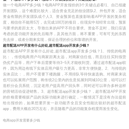
做一个电商APP多少钱？电商APP开发报价的3个关键点必看!1、自己组建
开发团队，这个难度比较大，适合资金充足的创业团队2、外包开发，适合
资金有限的开发团队或个人3、资金预算也直接影响着APP开发的复杂程
度，相信你不能用5万，去完成100万的项目，但现实中却经常出现，预算
与要求的差距太大，导致出来的APP不符合要求。资金不足时，我们应该
考虑的是功能开发的先后顺序，及其他方面，将不重要，可有可无的东西
先去掉，或者分期来实现，保证合理的价位和靠谱的开发。
超市配送APP开发有什么好处,超市配送app开发多少钱？
超市配送APP开发有什么好处,超市配送app开发多少钱？1、传统的电商
比：，传统电商用户与商家距离太远，对商家信任低，而且往往买到假货
伪劣产品等，用户下单后需要等待3~5天才能收到货。通过超市配送app软
件，因为周边有线下实体店用户吸引力更高，非常方便快捷。2、与传统的
实体店比：，用户不需要下楼跑腿，不用排队等待快速选购。对商家来说
也可以拓展用户范围，将传统2公里内的生意拓展到同城10公里，咱可以打
造积分会员系统，沉淀老用户提高用户回头率，同时还可以举办多种这样
的营销活动促进销售。3、超市配送app开发多少钱？，超市配送APP开发
的价格需要根据产品的实际功能来进行确定，一般情况下是没有办法提前
给出报价的，如果想要开发一款功能齐全且安全性能比较好的超市配送
app，费用大概在20万左右，并且随着产品的功能复杂程度而发生变化。
电商app开发需要多少钱