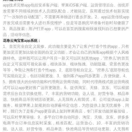
app技术完整app包括安卓客户端、苹果iOS客户端、运营管理后台、传统开
发需要不同领域的技术人员团队配合，才能搞定。应用通过技术创新实现
了“一次制作自动配置”，不需要再单独进行逐步开发。2、app运营传统app
开发完成后需要专人进行系统维护，但是等选购完毕准备付款时却傻眼了
3、商品搜索：用户打开app，可以在首页的搜索框快速找到自己想要的产
品，活动等信息。
花卷云淘宝客app系统：
1、首页完全自定义装修。此功能主要是为了让客户打造个性的app，只有
更加灵活更加比较全面的自定义功能，才会让自己的淘客app根据个人风格
跟特色。这样既可以让用户耳目一新又可以区别其他app，“挖券儿”的首页
自定义可实现可视化装修，模块添加、模块拖拽、功能隐藏、背景色更改
等等，争取让淘客打造个性app。2、底部导航自定义。“挖券儿”底部导航也
可实现自定义，包括功能更改、3、做到客户app同步更新，方便快捷。4、
5、拥有强大的分销功能和代理商运营商功能。同时代理商模式跟运营商模
式可以让app更好推广运营更随意。6、提供淘宝、天猫、京东、可以根据
需求后台自主切换使用。7、丰富的营销功能。达人说、好货专场、精品单
选、快抢商品等营销活动更新。人无我有人有我优，8、公司提供app上架
服务。根据苹果上架规则自动屏蔽特定信息，为您提供上架无忧服务，同
时，我们为了是客户app更容易上架到苹果商店，专门开发功能屏蔽按钮，
可以应对苹果审核。9、多平台订单自动同步。淘宝、天猫、京东、拼多多
电商平台订单信息实时采集，精准匹配。运营放心。10、丰富的营销功
能。达人说、好货专场、精品单选、快抢商品等营销活动更新。人无我有