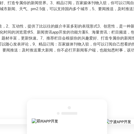
爱好、打造专属你的新闻世界。3、精品订阅，百家媒体刊物入驻，你可以订阅
城市新闻、天气、pm2.5值，可以支持国内多个城市，5、要闻推送，及时推
准性，2、互动性，提供了比以往的媒介丰富多彩的表现形式3、创意性，是一种
化时间的浏览需求5、新闻资讯app开发的功能方案6、海量资讯：栏目频道，
，题材丰富，更新快速。7、推荐栏目会根据你的兴趣爱好、打造专属你的新闻
可以随心发表评论，9、精品订阅：百家媒体刊物入驻，你可以订阅自己想看的
12、要闻推送：及时推送重大新闻，你不必打开新闻客户端，也能知悉时事，该