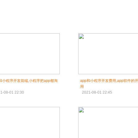
p和小程序开发前端,小程序把app都淘
app和小程序开发费用,app软件的
用
1-08-01 22:30
2021-08-01 22:45