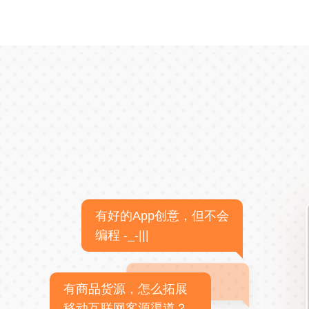
有好的App创意，但不会
编程 -_-|||
有商品货源，怎么拓展
移动互联网客源渠道？