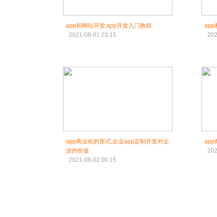
app和网站开发,app开发入门教程
ap
2021-08-01 23:15
202
app商业化的形式,企业app定制开发对企
ap
业的价值
202
2021-08-02 00:15