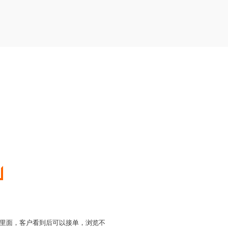
块里面，客户看到后可以接单，浏览不