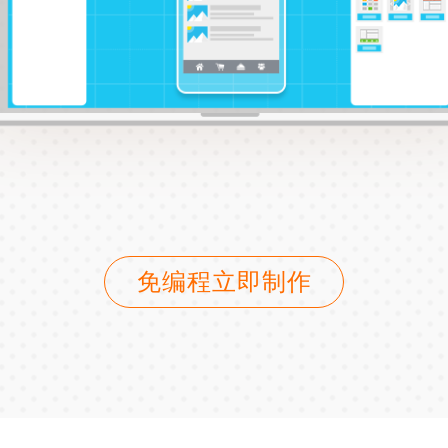
免编程立即制作