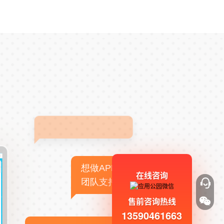
想做APP，但没有技术
在线咨询
团队支持
售前咨询热线
13590461663