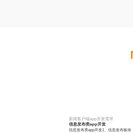
新闻客户端app开发需求
信息发布类app开发
信息发布类app开发1、信息发布板