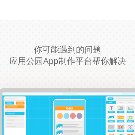
你可能遇到的问题
应用公园App制作平台帮你解决