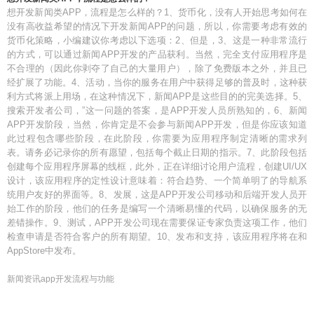
想开发新闻类APP，流程是怎么样的？1、货币化，没有人开始思考如何在
没有高收益希望的情况下开发新闻APP的问题，所以，你需要考虑有效的
货币化策略，小编建议你考虑以下选项：2、但是，3、这是一种非常流行
的方式，可以通过新闻APP开发的产品获利。当然，完全支付应用程序是
不合理的（因此你剥夺了自己的大量用户），除了免费版本之外，并且已
经扩展了功能。4、活动，当你的服务在用户中获得足够的普及时，这种获
利方式将派上用场，在这种情况下，新闻APP是这些目的的完美选择。5、
搜索开发者公司，”这一问题的答案，是APP开发人员所熟知的，6、新闻
APP开发阶段，当然，你肯定是不会参与新闻APP开发，但是你应该知道
此过程包含哪些阶段，在此阶段，你需要为应用程序制定清晰的需求列
表。请务必记录你的所有愿望，包括每个截止日期的指示。7、此阶段包括
创建每个应用程序屏幕的线框，此外，正在详细讨论用户流程，创建UI/UX
设计，该应用程序的定性设计意味着：符合趋势、一个简单明了的导航系
统用户友好的界面等。8、发展，这是APP开发公司移动和后端开发人员开
始工作的阶段，他们的任务是编写一个清晰易懂的代码，以确保服务的无
差错操作。9、测试，APP开发公司现在需要保证专家负责这项工作，他们
检查申请是否符合客户的所有期望。10、发布和支持，该应用程序将在和
AppStore中发布。
新闻资讯app开发流程与功能