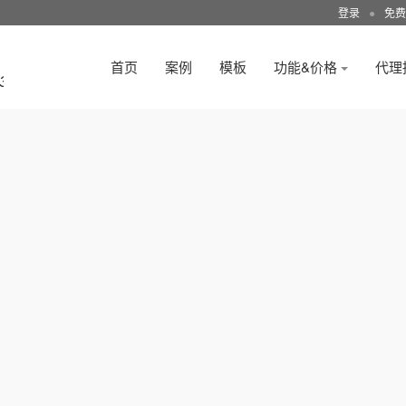
登录
●
免费
首页
案例
模板
功能&价格
代理
3