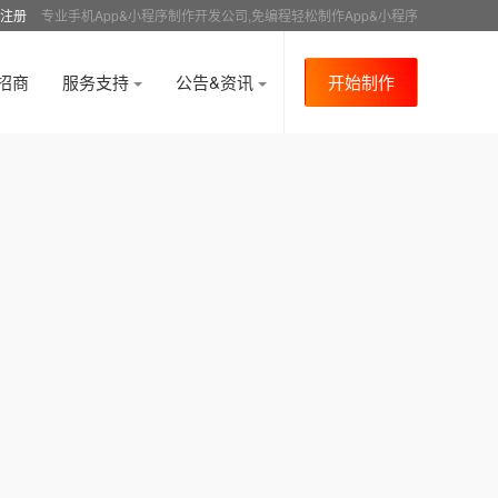
注册
专业手机App&小程序制作开发公司,免编程轻松制作App&小程序
招商
服务支持
公告&资讯
开始制作