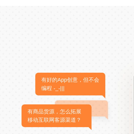
有好的App创意，但不会
编程 -_-|||
有商品货源，怎么拓展
移动互联网客源渠道？