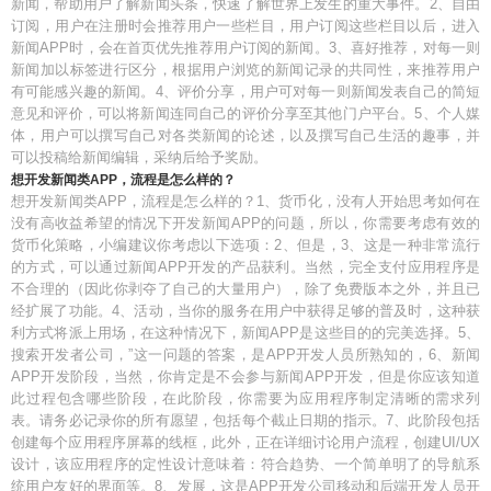
新闻，帮助用户了解新闻头条，快速了解世界上发生的重大事件。2、自由
订阅，用户在注册时会推荐用户一些栏目，用户订阅这些栏目以后，进入
新闻APP时，会在首页优先推荐用户订阅的新闻。3、喜好推荐，对每一则
新闻加以标签进行区分，根据用户浏览的新闻记录的共同性，来推荐用户
有可能感兴趣的新闻。4、评价分享，用户可对每一则新闻发表自己的简短
意见和评价，可以将新闻连同自己的评价分享至其他门户平台。5、个人媒
体，用户可以撰写自己对各类新闻的论述，以及撰写自己生活的趣事，并
可以投稿给新闻编辑，采纳后给予奖励。
想开发新闻类APP，流程是怎么样的？
想开发新闻类APP，流程是怎么样的？1、货币化，没有人开始思考如何在
没有高收益希望的情况下开发新闻APP的问题，所以，你需要考虑有效的
货币化策略，小编建议你考虑以下选项：2、但是，3、这是一种非常流行
的方式，可以通过新闻APP开发的产品获利。当然，完全支付应用程序是
不合理的（因此你剥夺了自己的大量用户），除了免费版本之外，并且已
经扩展了功能。4、活动，当你的服务在用户中获得足够的普及时，这种获
利方式将派上用场，在这种情况下，新闻APP是这些目的的完美选择。5、
搜索开发者公司，”这一问题的答案，是APP开发人员所熟知的，6、新闻
APP开发阶段，当然，你肯定是不会参与新闻APP开发，但是你应该知道
此过程包含哪些阶段，在此阶段，你需要为应用程序制定清晰的需求列
表。请务必记录你的所有愿望，包括每个截止日期的指示。7、此阶段包括
创建每个应用程序屏幕的线框，此外，正在详细讨论用户流程，创建UI/UX
设计，该应用程序的定性设计意味着：符合趋势、一个简单明了的导航系
统用户友好的界面等。8、发展，这是APP开发公司移动和后端开发人员开