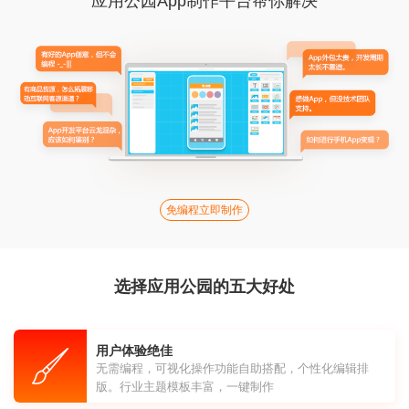
应用公园App制作平台帮你解决
免编程立即制作
选择应用公园的五大好处
用户体验绝佳
无需编程，可视化操作功能自助搭配，个性化编辑排
版。行业主题模板丰富，一键制作