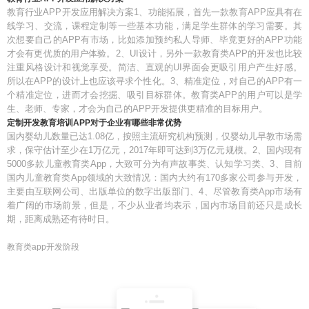
教育行业APP开发应用解决方案1、功能拓展，首先一款教育APP应具有在
线学习、交流，课程定制等一些基本功能，满足学生群体的学习需要。其
次想要自己的APP有市场，比如添加预约私人导师、毕竟更好的APP功能
才会有更优质的用户体验。2、UI设计，另外一款教育类APP的开发也比较
注重风格设计和视觉享受。简洁、直观的UI界面会更吸引用户产生好感。
所以在APP的设计上也应该寻求个性化。3、精准定位，对自己的APP有一
个精准定位，进而才会挖掘、吸引目标群体。教育类APP的用户可以是学
生、老师、专家，才会为自己的APP开发提供更精准的目标用户。
定制开发教育培训APP对于企业有哪些非常优势
国内婴幼儿数量已达1.08亿，按照主流研究机构预测，仅婴幼儿早教市场需
求，保守估计至少在1万亿元，2017年即可达到3万亿元规模。2、国内现有
5000多款儿童教育类App，大致可分为有声故事类、认知学习类、3、目前
国内儿童教育类App领域的大致情况：国内大约有170多家公司参与开发，
主要由互联网公司、出版单位的数字出版部门、4、尽管教育类App市场有
着广阔的市场前景，但是，不少从业者均表示，国内市场目前还只是成长
期，距离成熟还有待时日。
教育类app开发阶段