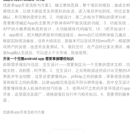
优惠券app开发流程与方案1、确立整体思路，整个项目的规划，做成文档
展现出来，以便大家提意见和更好的改进。进入项目评估阶段。经过反复
确认，和完整的需求文档。2、功能设计，第二步相当于网站的需求分析，
需要整理确定App的主要用户群体和APP能实现的功能。3、功能实现，
APP的大概界面构思和设计，大功能模块代码编写。UI、UE开始设计，
4、app测试，把大概的界面和功能连接后，demo自己试用和体验几遍后，
根据实际情况修改，没有大错误后，新版本可以尝试寻找beta用户，根据测
试用户的反馈，改进并反复测试。5、项目交付，在产品经过多次测试，修
改bug确认无误后。可以进入个大市场，投放使用。
开发一个完整android app 需要掌握哪些知识
前期需求规划与信息、交互设计——需要制定出一个完整的需求文档，功
能文档，流程图，时序图。2、交互设计、之后再根据这些设计出完整的UI
界面并学会切图，这里还需要懂得px，pt和dp之间的换算，屏幕密度的换
算和相互之间的系数，以便app能完美适应不同分辨率设备。其中交互设计
需要懂得很多人机操作的技巧经验，3、使用ADT之类的开发环境进行app
开发，这里面涉及面广，请根据项目自行学习相关知识。4、需要用到服务
器，
优惠券app开发流程与方案