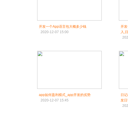
开发一个App语言包大概多少钱
开发
2020-12-07 15:00
入,
202
app如何盈利模式_app开发的劣势
日记
2020-12-07 15:45
发日
202