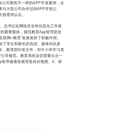
发公司都有不一样的APP开发案例，企
果与大型公司合作过的APP开发公
大致需求以后，
育”。总书记在网络安全和信息化工作座
”的重要载体，规范教育App管理是促
互联网+教育”发展发挥了积极作用。
加了学生和家长的负担。媒体对此多
1年，教育部印发文件，对中小学学习类
需要引导规范。教育系统迫切需要出台一
p有序健康发展营造良好氛围。4、请