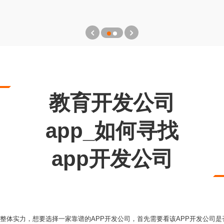
教育开发公司
app_如何寻找
app开发公司
、整体实力，想要选择一家靠谱的APP开发公司，首先需要看该APP开发公司