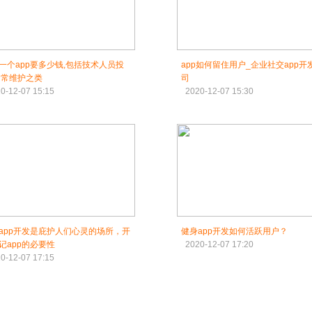
一个app要多少钱,包括技术人员投
app如何留住用户_企业社交app开
日常维护之类
司
0-12-07 15:15
2020-12-07 15:30
app开发是庇护人们心灵的场所，开
健身app开发如何活跃用户？
记app的必要性
2020-12-07 17:20
0-12-07 17:15