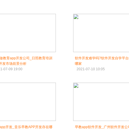
做教育app开发公司_日照教育培训
软件开发难学吗?软件开发自学平台
p开发市场前景分析
哪家
1-07-09 19:00
2021-07-10 10:05
app开发_音乐早教APP开发存在哪
早教app软件开发_广州软件开发公