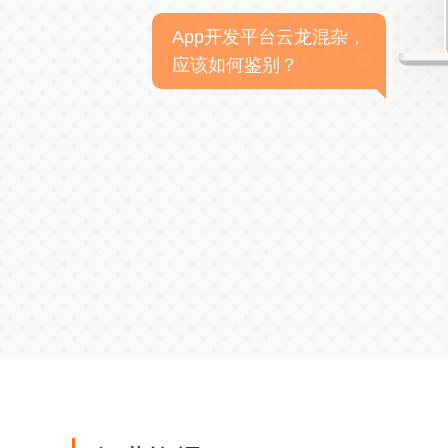
App开发平台云龙混杂，
应该如何鉴别？