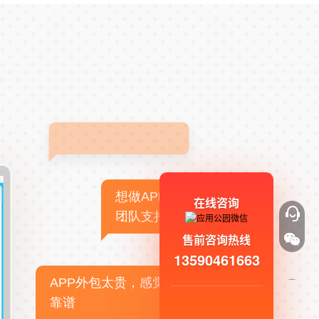
想做APP，但没有技术
在线咨询
团队支持
售前咨询热线
13590461663
APP外包太贵，感觉不
靠谱