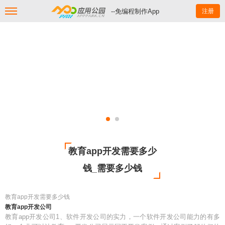
--免编程制作App
注册
教育app开发需要多少
钱_需要多少钱
教育app开发需要多少钱
教育app开发公司
教育app开发公司1、软件开发公司的实力，一个软件开发公司能力的有多