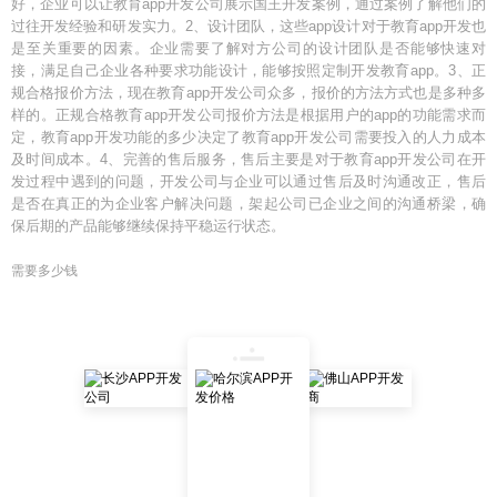
好，企业可以让教育app开发公司展示国王开发案例，通过案例了解他们的
过往开发经验和研发实力。2、设计团队，这些app设计对于教育app开发也
是至关重要的因素。企业需要了解对方公司的设计团队是否能够快速对
接，满足自己企业各种要求功能设计，能够按照定制开发教育app。3、正
规合格报价方法，现在教育app开发公司众多，报价的方法方式也是多种多
样的。正规合格教育app开发公司报价方法是根据用户的app的功能需求而
定，教育app开发功能的多少决定了教育app开发公司需要投入的人力成本
及时间成本。4、完善的售后服务，售后主要是对于教育app开发公司在开
发过程中遇到的问题，开发公司与企业可以通过售后及时沟通改正，售后
是否在真正的为企业客户解决问题，架起公司已企业之间的沟通桥梁，确
保后期的产品能够继续保持平稳运行状态。
需要多少钱