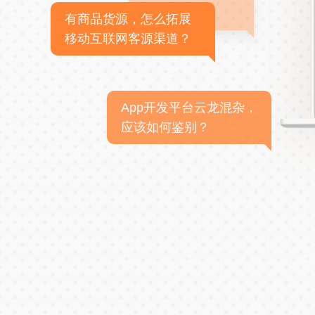
有商品货源，怎么拓展
移动互联网客源渠道？
App开发平台云龙混杂，
应该如何鉴别？