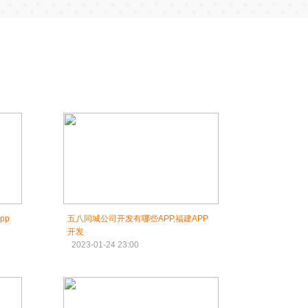
pp
五八同城公司开发有哪些APP,福建APP
开发
2023-01-24 23:00