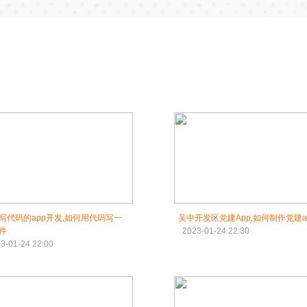
写代码的app开发,如何用代码写一
吴中开发区党建App,如何制作党建a
件
2023-01-24 22:30
3-01-24 22:00