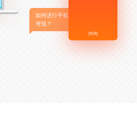
如何进行手机APP商业
变现？
[关闭]