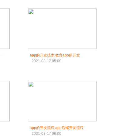
p
app的开发技术,教育app的开发
2021-08-17 05:00
用
app的开发流程,app后端开发流程
2021-08-17 06:00