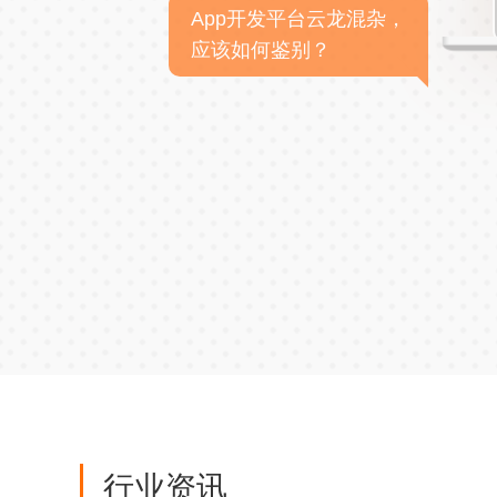
App开发平台云龙混杂，
应该如何鉴别？
行业资讯