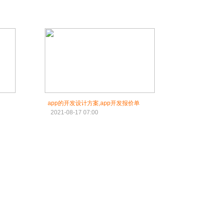
app的开发设计方案,app开发报价单
2021-08-17 07:00