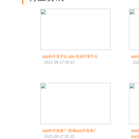
app的开发平台,app 快速开发平台
ap
2021-08-17 04:15
202
app的开发推广,商城app开发推广
ap
2021-08-17 05:15
ap