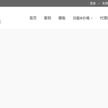
登录
●
免费
首页
案例
模板
功能&价格
代理
3