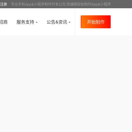
注册
专业手机App&小程序制作开发公司,免编程轻松制作App&小程序
招商
服务支持
公告&资讯
开始制作