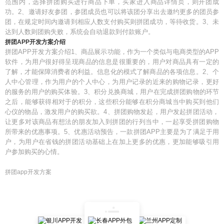
范围内，选择拼团购买进行商品下单，买家进入商品详情页，则开团成
功。2、邀请好友参团，参团成员也可以将该团分享出去邀约更多的团员参
团，在规定时间内邀请到相应人数支付购买则拼团成功，等待收货。3、未
达到人数则团购失败，系统会自动退款到付款账户。
拼团APP开发方案介绍
拼团APP开发方案介绍1、商品展示功能，作为一个类似与电商类型的APP
软件，为用户很好得呈现商品的信息是很重要的，用户对商品具有一定的
了解，才能保障消费者的利益。信息化的模式了解商品的各项信息。2、个
人中心管理，作为用户的个人中心，为用户记录的近来的购物记录，更好
的服务的用户的购买体验。3、积分兑换商城，用户在完成拼团购物的环节
之后，能够获得相对于的积分，这些积分能够在积分商城当中购买到他们
心仪的物品，激发用户的购买欲。4、拼团购物发起，用户发起拼团活动，
让更多对该商品有想法的朋友加入到拼团的行列当中，一起享受拼团购物
所带来的优惠事项。5、优惠活动预告，一款拼团APP主要是为了满足于用
户，为用户在省钱的拼团活动基础上在加上更多的优惠，更加能够吸引用
户参加购买的心情。
拼团app开发方案