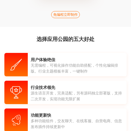
免编程立即制作
选择应用公园的五大好处
用户体验绝佳
无需编程，可视化操作功能自助搭配，个性化编辑排
版。行业主题模板丰富，一键制作
行业技术领先
源生语言开发，完美适配，另有源码独立部署版，支持
二次开发，实现功能无限扩展
功能更新快
多种功能组件，交友聊天、在线客服、自营电商、信息
发布插件持续更新中