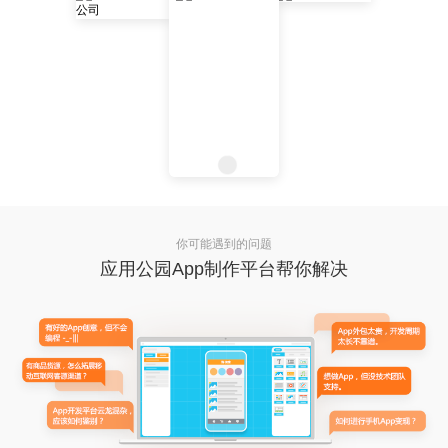
你可能遇到的问题
应用公园App制作平台帮你解决