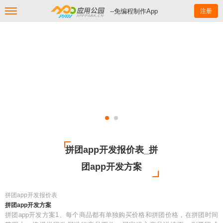
--免编程制作App
注册
拼团app开发报价表_拼
团app开发方案
拼团app开发报价表
拼团app开发方案
拼团app开发方案1、每个商品都有单独购买价格和拼团价格，在拼团时间