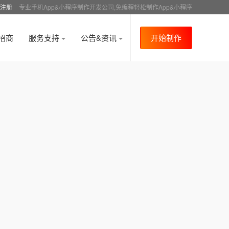
注册
专业手机App&小程序制作开发公司,免编程轻松制作App&小程序
招商
服务支持
公告&资讯
开始制作