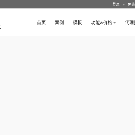
登录
●
免费
首页
案例
模板
功能&价格
代理
3