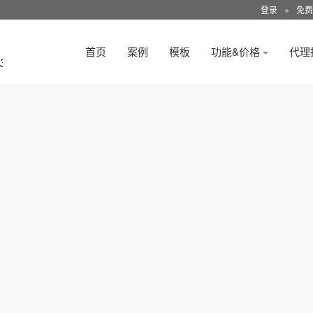
登录
●
免费
首页
案例
模板
功能&价格
代理
3