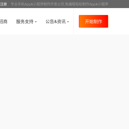
注册
专业手机App&小程序制作开发公司,免编程轻松制作App&小程序
招商
服务支持
公告&资讯
开始制作