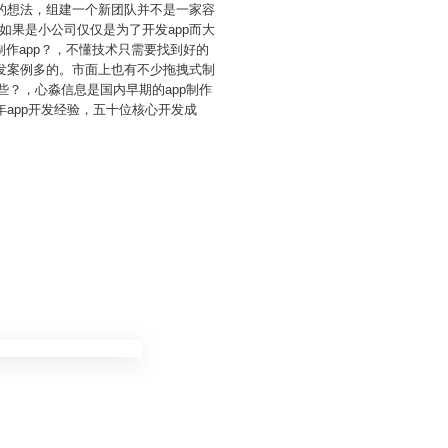
的想法，组建一个新团队并不是一家容
果是小公司仅仅是为了开发app而大
作app？，不懂技术只需要找到好的
发案例多的。市面上也有不少拖拽式制
些？，心淼信息是国内早期的app制作
app开发经验，五十位核心开发成