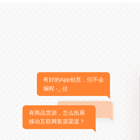
有好的App创意，但不会
编程 -_-|||
有商品货源，怎么拓展
移动互联网客源渠道？