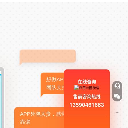
想做APP，但没有技术
在线咨询
团队支持
售前咨询热线
13590461663
APP外包太贵，感觉不
靠谱