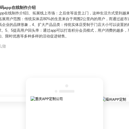
码app在线制作介绍
码app在线制作介绍1、拓展线上市场：之后坐等送货上门，这种生活方式受到
拓展用户范围：传统实体店80%的生意来自于周围2公里内的用户，而通过超市送
提高企业的品牌形象，4、扩大产品品类：传统实体店受制于门店大小可以设置的
。5、5提高用户回头率：通过app可以打造积分会员模式，用户消费的越多
扣、限时优惠等多种多样的活动促进销售。
么做