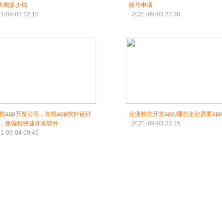
p大概多少钱
账号申请
1-09-03 22:15
2021-09-03 22:30
找app开发公司，在线app软件设计
企业独立开发app,哪些企业需要ap
，免编程快速开发软件
2021-09-03 23:15
1-09-04 09:45