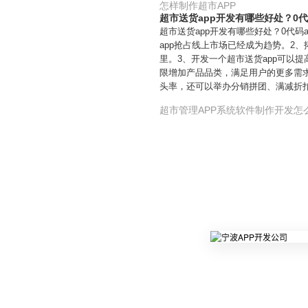
怎样制作超市APP
超市送货app开发有哪些好处？0代
超市送货app开发有哪些好处？0代
app抢占线上市场已经成为趋势。2、
里。3、开发一个超市送货app可以
限增加产品品类，满足用户的更多需求
头率，还可以举办分销拼团、满减折
超市管理APP系统软件制作开发怎