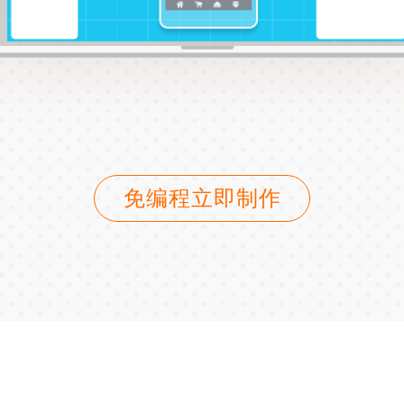
免编程立即制作