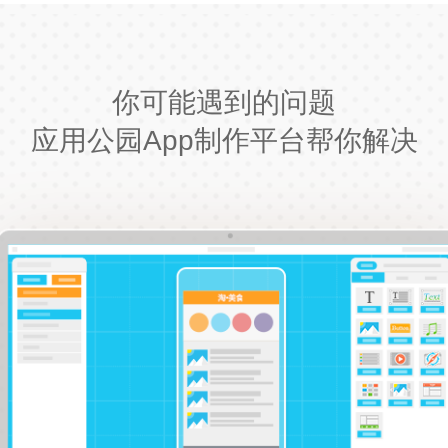
你可能遇到的问题
应用公园App制作平台帮你解决