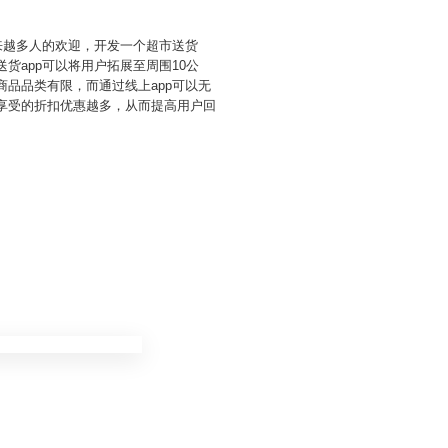
越来越多人的欢迎，开发一个超市送货
货app可以将用户拓展至周围10公
商品品类有限，而通过线上app可以无
，享受的折扣优惠越多，从而提高用户回