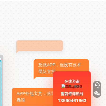
想做APP，但没有技术
团队支持
在线咨询
售前咨询热线
APP外包太贵，感觉不
13590461663
靠谱