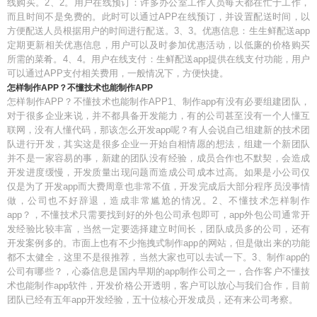
线购买。2、2。用户在线预订：许多办公室工作人员每天都在忙于工作，
而且时间不是免费的。此时可以通过APP在线预订，并设置配送时间，以
方便配送人员根据用户的时间进行配送。3、3。优惠信息：生生鲜配送app
定期更新相关优惠信息，用户可以及时参加优惠活动，以低廉的价格购买
所需的菜肴。4、4。用户在线支付：生鲜配送app提供在线支付功能，用户
可以通过APP支付相关费用，一般情况下，方便快捷。
怎样制作APP？不懂技术也能制作APP
怎样制作APP？不懂技术也能制作APP1、制作app有没有必要组建团队，
对于很多企业来说，并不都具备开发能力，有的公司甚至没有一个人懂互
联网，没有人懂代码，那该怎么开发app呢？有人会说自己组建新的技术团
队进行开发，其实这是很多企业一开始自相情愿的想法，组建一个新团队
并不是一家容易的事，新建的团队没有经验，成员合作也不默契，会造成
开发进度缓慢，开发质量出现问题而造成公司成本过高。如果是小公司仅
仅是为了开发app而大费周章也非常不值，开发完成后大部分程序员没事情
做，公司也不好辞退，造成非常尴尬的情况。2、不懂技术怎样制作
app？，不懂技术只需要找到好的外包公司承包即可，app外包公司通常开
发经验比较丰富，当然一定要选择建立时间长，团队成员多的公司，还有
开发案例多的。市面上也有不少拖拽式制作app的网站，但是做出来的功能
都不太健全，这里不是很推荐，当然大家也可以去试一下。3、制作app的
公司有哪些？，心淼信息是国内早期的app制作公司之一，合作客户不懂技
术也能制作app软件，开发价格公开透明，客户可以放心与我们合作，目前
团队已经有五年app开发经验，五十位核心开发成员，还有来公司考察。