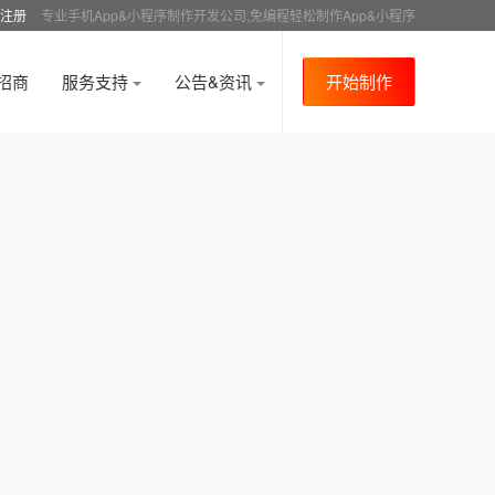
注册
专业手机App&小程序制作开发公司,免编程轻松制作App&小程序
招商
服务支持
公告&资讯
开始制作