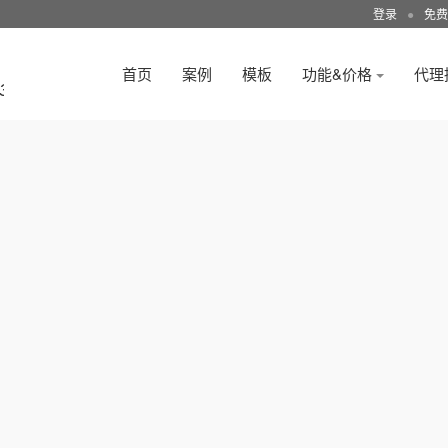
登录
●
免费
首页
案例
模板
功能&价格
代理
3