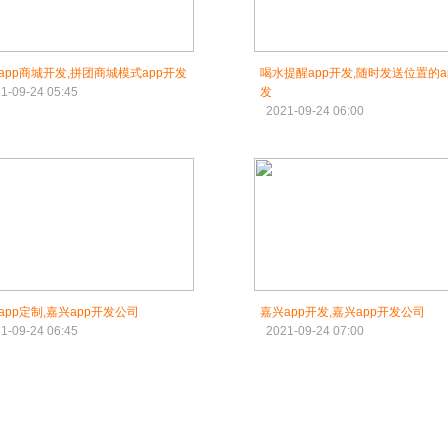
app商城开发,拼团商城模式app开发
喝水提醒app开发,随时发送位置的a
1-09-24 05:45
发
2021-09-24 06:00
app定制,嘉兴app开发公司
嘉兴app开发,嘉兴app开发公司
1-09-24 06:45
2021-09-24 07:00