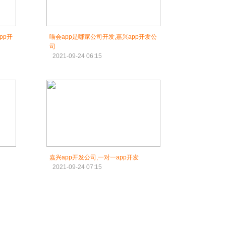
pp开
喵会app是哪家公司开发,嘉兴app开发公
司
2021-09-24 06:15
嘉兴app开发公司,一对一app开发
2021-09-24 07:15