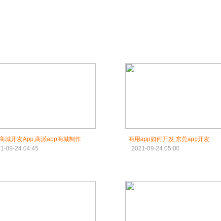
商城开发App,商派app商城制作
商用app如何开发,东莞app开发
1-09-24 04:45
2021-09-24 05:00