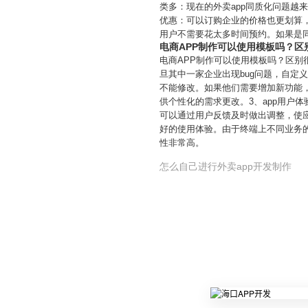
类多：现在的外卖app同质化问题越
优惠：可以订购企业的价格也更划算
用户不需要花太多时间预约。如果是
电商APP制作可以使用模板吗？区
电商APP制作可以使用模板吗？区
旦其中一家企业出现bug问题，自定
不能修改。如果他们需要增加新功能
供个性化的需求更改。3、app用户
可以通过用户反馈及时做出调整，使应
好的使用体验。由于终端上不同业务的
性非常高。
怎么自己进行外卖app开发制作