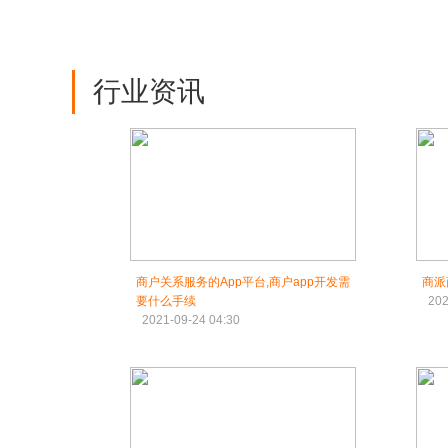
行业资讯
商户关系服务的App平台,商户app开发需
商派
要什么手续
202
2021-09-24 04:30