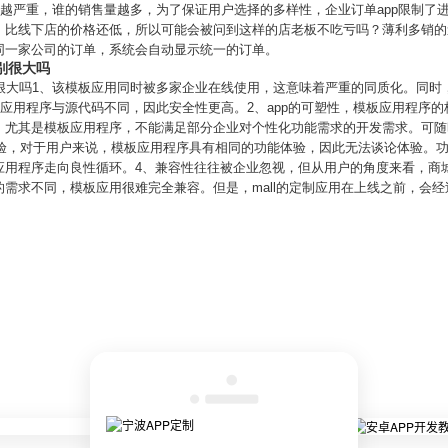
来越严重，谁的销售量越多，为了保证用户选择的多样性，企业订单app限制了
，比线下店的价格还低，所以可能会被问到这样的店老板不吃亏吗？薄利多销的
同一家公司的订单，系统会自动显示统一的订单。
别很大吗
别很大吗1、该模板应用同时被多家企业在线使用，这意味着严重的同质化。同时
义应用程序与源代码不同，因此安全性更高。2、app的可塑性，模板应用程序
，尤其是模板应用程序，不能满足部分企业对个性化功能需求的开发需求。可随
体验，对于用户来说，模板应用程序具有相同的功能体验，因此无法谈论体验。
用程序走向良性循环。4、兼容性往往被企业忽视，但从用户的角度来看，商城
需求不同，模板应用很难完全兼容。但是，mall的定制应用在上线之前，会