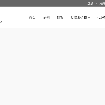
登录
●
免费
首页
案例
模板
功能&价格
代理
3