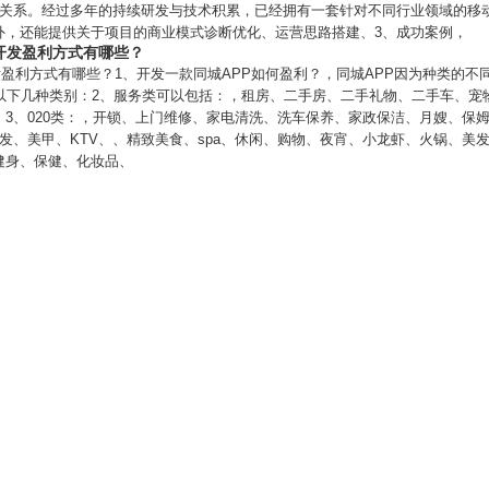
作关系。经过多年的持续研发与技术积累，已经拥有一套针对不同行业领域的移
外，还能提供关于项目的商业模式诊断优化、运营思路搭建、3、成功案例，
P开发盈利方式有哪些？
开发盈利方式有哪些？1、开发一款同城APP如何盈利？，同城APP因为种类的
为以下几种类别：2、服务类可以包括：，租房、二手房、二手礼物、二手车、宠
3、020类：，开锁、上门维修、家电清洗、洗车保养、家政保洁、月嫂、保
发、美甲、KTV、、精致美食、spa、休闲、购物、夜宵、小龙虾、火锅、美
健身、保健、化妆品、