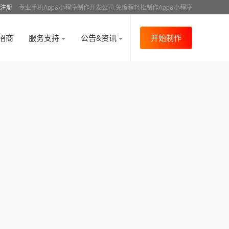
注册
专业手机App&小程序制作开发公司,免编程轻松制作App&小程序
招商
服务支持
公告&资讯
开始制作