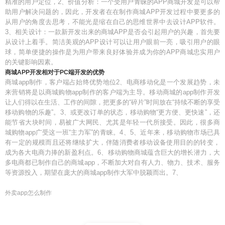
精准的用户定位，2、价值分析：一个受用户青睐的APP商城开发是可以帮
助用户解决问题的，因此，开发者在在制作商城APP开发过程中要更多的
从用户的角度去思考，不能光是缩在自己的思维世界中去设计APP软件。
3、相关设计：一款新开发出来的商城APP是否会引起用户的兴趣，首先要
从设计上着手。简洁美观的APP设计可以让用户眼前一亮，吸引用户的眼
球，简单便捷的操作是为用户带来良好体验并成为你的APP商城忠实用户
的关键影响因素。
商城APP开发相对于PC端开发的优势
商城app制作，客户端占始终优势地位2、电商移动化是一个发展趋势，未
来营销将是以商城购物app制作的客户端为主导。移动商城的app制作开发
让人们得以在生活、工作的间隙，把更多的“碎片”时间放在“持续不断的享受
移动购物的乐趣”。3、或更改订单的状态，移动购物“更方便、更快速”，还
能节省大块时间，易被广大网民、尤其是年轻一代所接受。因此，很多商
城购物app广受这一班“主力军”的青睐。4、5、近年来，移动购物市场已具
有一定的规模而且还将继续扩大，伴随消费者移动设备使用目的的转变，
成为各大电商力捧的新盈利点。6、移动购物商城蕴含巨大的增长潜力，大
多电商都已制作自己的商城app，不断加大对自有人力、物力、技术、服务
等资源投入，期望在庞大的商城app制作大军中脱颖而出。7、
外卖app怎么制作