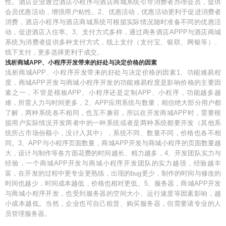
性。酒店企业通过酒店小程序与酒店商城系统引导消费者办理会员，提供
会员优惠活动，增强用户粘性。2、优惠活动，优惠活动更利于促进消费者
消费，酒店小程序与酒店商城系统可根据实际情况随时准备不同的优惠活
动，促进酒店入住率。3、支付方式多样，通过商务酒店APPP与酒店商城
系统为消费者提供多种支付方式，线上支付（支付宝、银联、网银等）、
线下支付，更多选择更利于成交。
浅析商城APP、小程序开发带来的好处与决定价格的因素
浅析商城APP、小程序开发带来的好处与决定价格的因素1、功能难易程
度，商城APP开发与商城小程序开发的功能难易程度是影响价格的主要因
素之一，不管是模板APP、小程序还是定制APP、小程序，功能越多越
难，所需人力与时间更多，2、APP应用系统与数量，相信绝大部分用户都
了解，两种系统各不相同，也互不兼容，所以在开发商城APP时，需要根
据用户实际情况开发两者中的一种系统或者是两种系统都要开发（其他系
统所占市场份额小，没计入其中），系统不同、数量不同，价格也各不相
同。3、APP与小程序页面数量，商城APP开发与商城小程序的页面数量越
大，设计与制作等各方面花费的时间越长、精力越多，4、开发团队实力与
经验，一个商城APP开发与商城小程序开发团队的实力越强，经验越丰
富，在开发的过程中更专业更熟练，出现的bug更少，制作的时间与修改的
时间也越少，时间成本越低，价格也相对更低。5、服务器，商城APP开发
与商城小程序开发，也受到服务器的空间大小、运行速度等因素影响，越
小成本越低。当然，企业也可自己租赁、购买服务器，但需要请专业的人
员管理服务器。