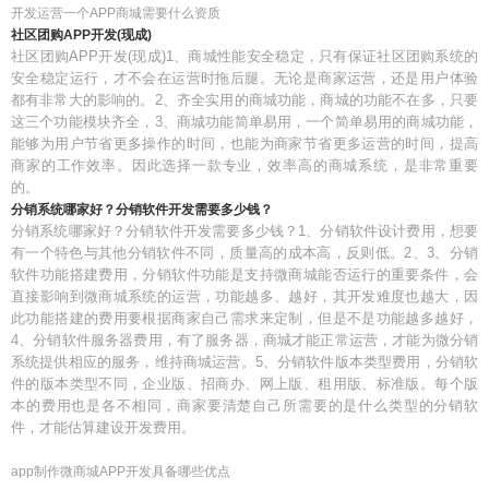
开发运营一个APP商城需要什么资质
社区团购APP开发(现成)
社区团购APP开发(现成)1、商城性能安全稳定，只有保证社区团购系统的
安全稳定运行，才不会在运营时拖后腿。无论是商家运营，还是用户体验
都有非常大的影响的。2、齐全实用的商城功能，商城的功能不在多，只要
这三个功能模块齐全，3、商城功能简单易用，一个简单易用的商城功能，
能够为用户节省更多操作的时间，也能为商家节省更多运营的时间，提高
商家的工作效率。因此选择一款专业，效率高的商城系统，是非常重要
的。
分销系统哪家好？分销软件开发需要多少钱？
分销系统哪家好？分销软件开发需要多少钱？1、分销软件设计费用，想要
有一个特色与其他分销软件不同，质量高的成本高，反则低。2、3、分销
软件功能搭建费用，分销软件功能是支持微商城能否运行的重要条件，会
直接影响到微商城系统的运营，功能越多、越好，其开发难度也越大，因
此功能搭建的费用要根据商家自己需求来定制，但是不是功能越多越好，
4、分销软件服务器费用，有了服务器，商城才能正常运营，才能为微分销
系统提供相应的服务，维持商城运营。5、分销软件版本类型费用，分销软
件的版本类型不同，企业版、招商办、网上版、租用版、标准版。每个版
本的费用也是各不相同，商家要清楚自己所需要的是什么类型的分销软
件，才能估算建设开发费用。
app制作微商城APP开发具备哪些优点