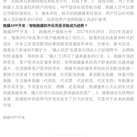
求，在线填写具体的地址和联系方式，在线下单。2、路线导航，为了方便
跑腿人员迅速找到用户的地址，APP提供在线导航功能，跑腿人员可以通
过导航快速前往。3、服务评价，相关的跑腿服务结束后，用户可以针对跑
腿人员的服务进行评价，给其他用户选择跑腿人员进行参考。
跑腿APP开发：智能跑腿软件应用是否能成为趋势？
跑腿APP开发：1、跑腿用户规模分析，2017年9月29日，2021年迅速扩
大，预测2017年底累计用户规模将达2.92亿人。随着科技的发展和时代的
进步，许多之前觉得繁琐的事情都变得越发简单化、方便化。换句话说，
随着这个群体的不断扩大，“懒人经济”也逐渐出现在人们的视野中，从网购
到快递服务，再到外卖，“懒人”们养活了越来越多的行业。2、跑腿市场趋
势变化，客户需求决定服务类别，使用跑腿服务的用户群体的队伍越来越
庞大，但是随着客户需求的变化，跑腿市场的服务类别由外卖配送跑腿一
家独大演变成了生鲜配送跑腿、社区配送跑腿、家居配送跑腿、快递代取
跑腿、生活服务跑腿（代排队、代买票、代送鲜花、代买东西）等跑腿业
务百花齐放。不管是在社区、商圈，还是高校，跑腿服务让大众的生活变
得越来越简单，懒人经济行业由此变得越发的宽广，3、随着移动互联网的
发展，跑腿软件的使用与开发也发生了巨大的变化。可是对于未来的跑腿
市场，
跑腿APP开发