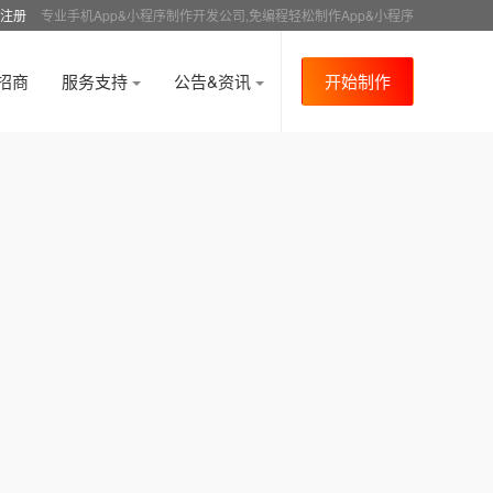
注册
专业手机App&小程序制作开发公司,免编程轻松制作App&小程序
招商
服务支持
公告&资讯
开始制作