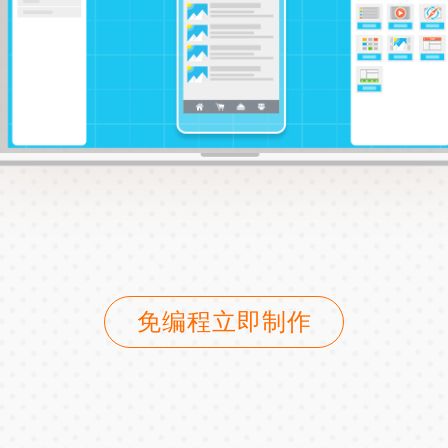
免编程立即制作