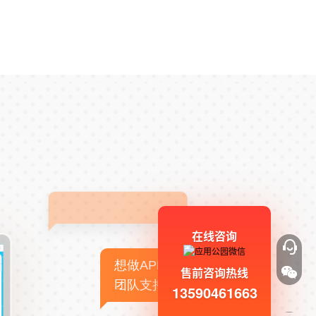
在线咨询
想做APP，但没有技术
售前咨询热线
团队支持
13590461663