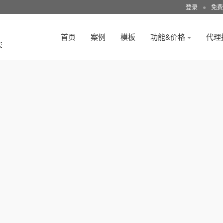
登录
●
免费
首页
案例
模板
功能&价格
代理
3