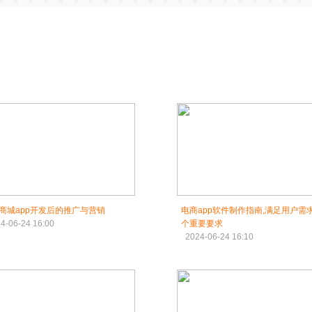
商城app开发后的推广与营销
电商app软件制作指南,满足用户需
4-06-24 16:00
个重要要求
2024-06-24 16:10