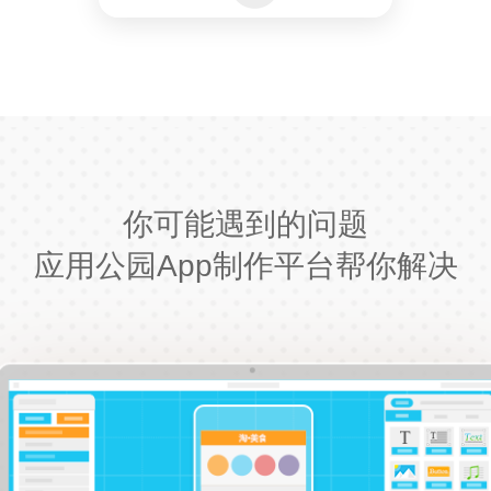
你可能遇到的问题
应用公园App制作平台帮你解决