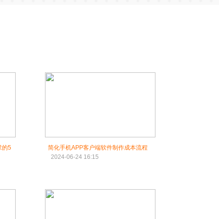
求的5
简化手机APP客户端软件制作成本流程
2024-06-24 16:15