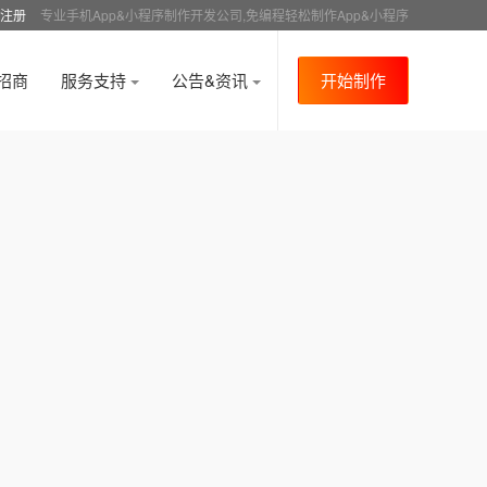
注册
专业手机App&小程序制作开发公司,免编程轻松制作App&小程序
招商
服务支持
公告&资讯
开始制作