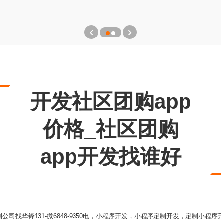
开发社区团购app
价格_社区团购
app开发找谁好
找华锋131-微6848-9350电，小程序开发，小程序定制开发，定制小程序开