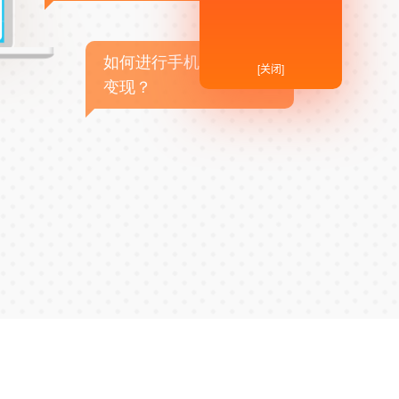
如何进行手机APP商业
[关闭]
变现？