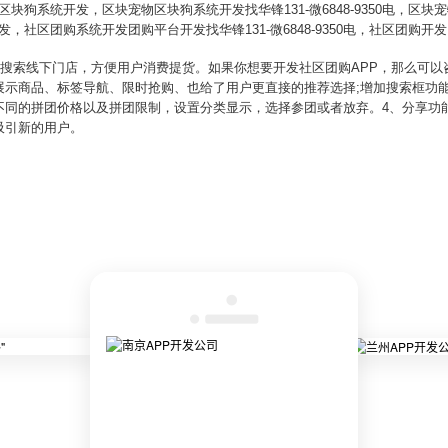
物区块狗系统开发，区块宠物区块狗系统开发找华锋131-微6848-9350电，
发，社区团购系统开发团购平台开发找华锋131-微6848-9350电，社区团购开发
、搜索线下门店，方便用户消费提货。如果你想要开发社区团购APP，那么可以咨
展示商品、标签导航、限时抢购、也给了用户更直接的推荐选择;增加搜索框功
同的拼团价格以及拼团限制，设置分类显示，选择参团或者放弃。4、分享功能
吸引新的用户。