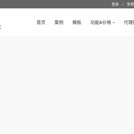
登录
●
免费
首页
案例
模板
功能&价格
代理
3