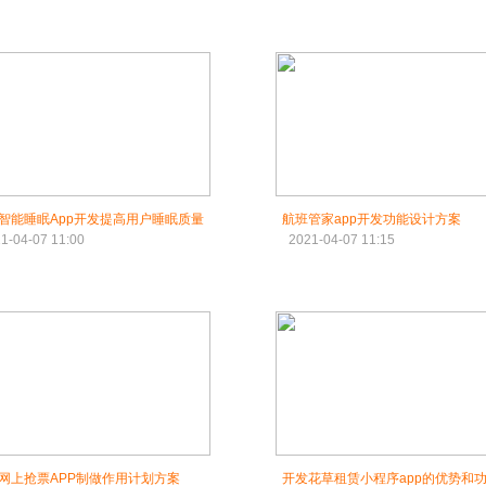
智能睡眠App开发提高用户睡眠质量
航班管家app开发功能设计方案
1-04-07 11:00
2021-04-07 11:15
网上抢票APP制做作用计划方案
开发花草租赁小程序app的优势和