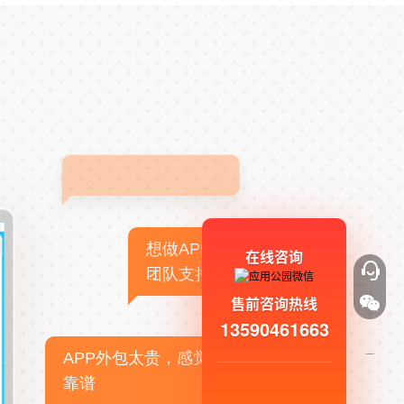
想做APP，但没有技术
在线咨询
团队支持
售前咨询热线
13590461663
APP外包太贵，感觉不
靠谱