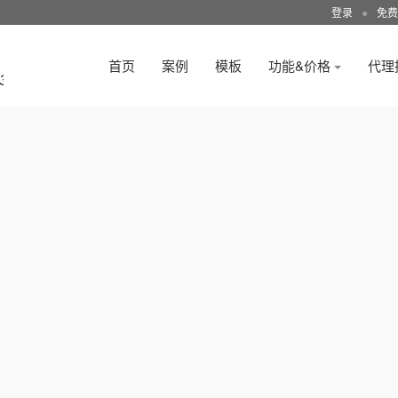
登录
●
免费
首页
案例
模板
功能&价格
代理
3