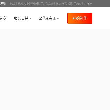
注册
专业手机App&小程序制作开发公司,免编程轻松制作App&小程序
招商
服务支持
公告&资讯
开始制作