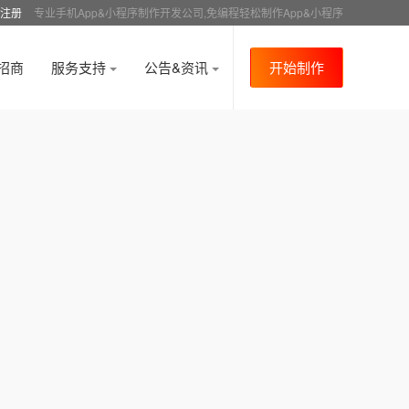
注册
专业手机App&小程序制作开发公司,免编程轻松制作App&小程序
招商
服务支持
公告&资讯
开始制作