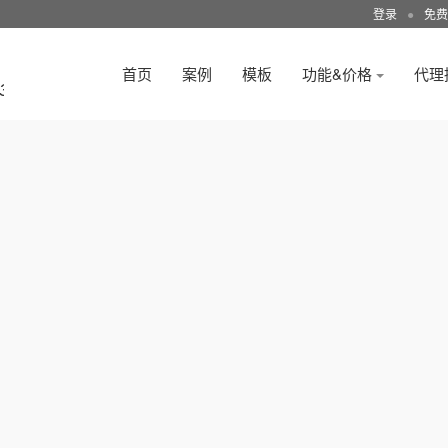
登录
●
免费
首页
案例
模板
功能&价格
代理
3