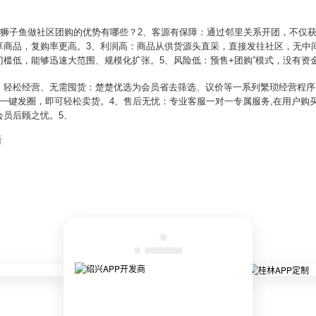
、狮子鱼做社区团购的优势有哪些？2、客源有保障：通过邻里关系开团，不仅
享商品，复购率更高。3、利润高：商品从供货源头直采，直接发往社区，无中
槛低，能够迅速大范围、规模化扩张。5、风险低：预售+团购”模式，没有资
、2、轻松经营、无需囤货：楚楚优选为会员省去筛选、议价等一系列繁琐经营程
一键发圈，即可轻松卖货。4、售后无忧：专业客服一对一专属服务,在用户购
会员后顾之忧。5、
析