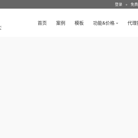
登录
●
免费
首页
案例
模板
功能&价格
代理
3