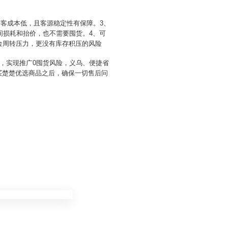
获客成本低，且客源稳定性有保障。3、
间损耗和抬价，也不需要囤货。4、可
金周转压力，更没有库存积压的风险
序，实现推广0囤货风险，义乌、便捷省
买楚楚优选商品之后，确保一切售后问