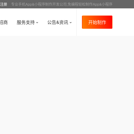
注册
专业手机App&小程序制作开发公司,免编程轻松制作App&小程序
招商
服务支持
公告&资讯
开始制作