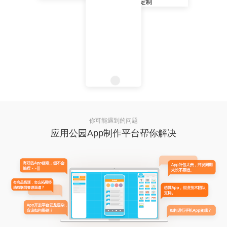
你可能遇到的问题
应用公园App制作平台帮你解决