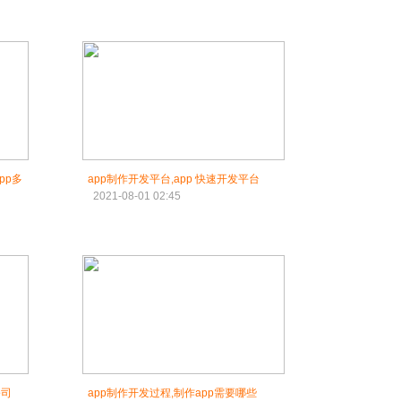
pp多
app制作开发平台,app 快速开发平台
2021-08-01 02:45
公司
app制作开发过程,制作app需要哪些