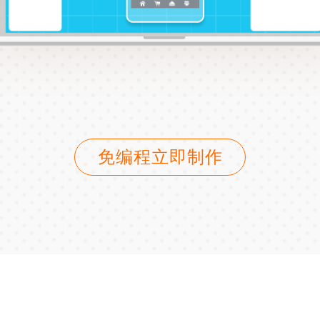
免编程立即制作