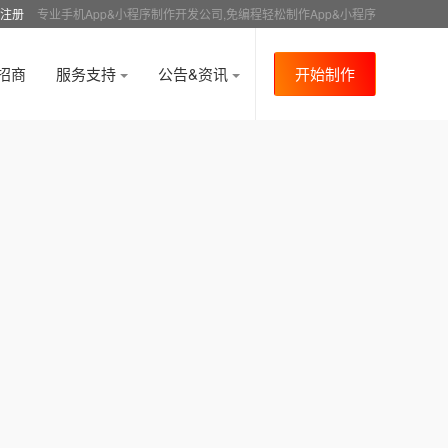
注册
专业手机App&小程序制作开发公司,免编程轻松制作App&小程序
招商
服务支持
公告&资讯
开始制作