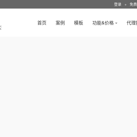
登录
●
免费
首页
案例
模板
功能&价格
代理
3