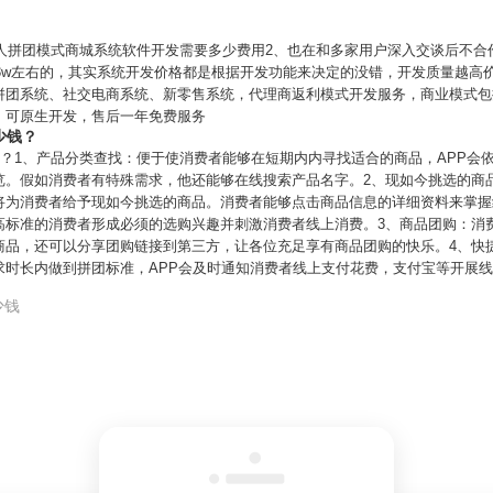
七人拼团模式商城系统软件开发需要多少费用2、也在和多家用户深入交谈后不合
-3w左右的，其实系统开发价格都是根据开发功能来决定的没错，开发质量越高价
拼团系统、社交电商系统、新零售系统，代理商返利模式开发服务，商业模式包
，可原生开发，售后一年免费服务
少钱？
钱？1、产品分类查找：便于使消费者能够在短期内内寻找适合的商品，APP会
览。假如消费者有特殊需求，他还能够在线搜索产品名字。2、现如今挑选的商
将为消费者给予现如今挑选的商品。消费者能够点击商品信息的详细资料来掌握
高标准的消费者形成必须的选购兴趣并刺激消费者线上消费。3、商品团购：消
商品，还可以分享团购链接到第三方，让各位充足享有商品团购的快乐。4、快
求时长内做到拼团标准，APP会及时通知消费者线上支付花费，支付宝等开展
少钱