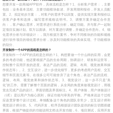
想要开发一款商城APP软件，具体流程是怎样？1、分析客户需求：，主要
包括：业务基本流程、主要功能模块叙述、开发周期和报价，开发人员配
置。2、拟定初步方案：，对客户的需求予以回复，提供实现方案和报价以
供客户参考和选择，编写需求规格说明书。3、调整方案并确定合作意
向：，客户确认需求，对需求进行系统分析，确定功能。并与客户一起制
定项目实施计划。双方以面谈、对方案进行调整，并确定合作意向。4、细
化需求分析与详细设计：，我方根据方案书，争对不同模块的功能和规格
进行软件项目的细化需求分析，涉及到功能模块的具体实现、子功能模块
的划分、
开发制作一个APP的流程是怎样的？
开发制作一个APP的流程是怎样的？1、构想要做一个什么样的应用，会更
多的考虑功能，他还要根据产品的生命周期，协调设计、研发和运营等，
控制整个应用开发的进度。表达产品的流程、逻辑、布局、视觉效果和操
作状态等）。2、交互设计，进一步优化细节，更多的考虑用户流程、交互
细节和页面元素等。在很多公司可能舍弃了这个角色，表达产品的流程、
逻辑、布局、视觉效果和操作状态等。3、视觉设计，这一步不只是“美
化”的工作。需要了解整个页面的逻辑，从全局的角度来做视觉设计，用视
觉去完成产品的设计。界面切图及界面标注。4、用户体验，用户体验设计
（UE）是以用户为核心原则，保证功能与审美的平衡。严格来说这个过程
应该贯穿整个设计过程。单独配备这个角色的团队非常少，交互设计师和
视觉设计师分担。5、代码开发，程序员根据设计团队提供的标注切图搭建
界面，根据产物提供的功能说明文档去开发功能，6、项目测试，应用开发