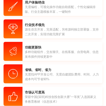
用户体验绝佳
无需编程，可视化操作功能自助搭配，个性化编辑排
版。行业主题模板丰富，一键制作
行业技术领先
源生语言开发，完美适配，另有源码独立部署版，支持
二次开发，实现功能无限扩展
功能更新快
多种功能组件，交友聊天、在线客服、自营电商、信息
发布插件持续更新中
省钱、省时、省力
无需找APP开发公司、无需自建团队费用、时间、人力
成本均可节省90%
市场认可度高
荣获中国(深圳)科技创投创新大赛“一等奖”入选国家义
务教育教材《信息技术》