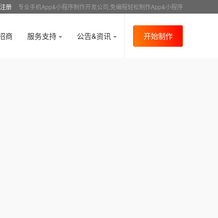
注册
专业手机App&小程序制作开发公司,免编程轻松制作App&小程序
招商
服务支持
公告&资讯
开始制作