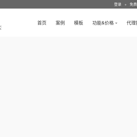
登录
●
免费
首页
案例
模板
功能&价格
代理
3