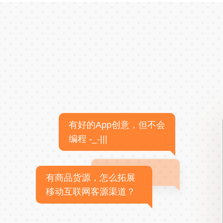
有好的App创意，但不会
编程 -_-|||
有商品货源，怎么拓展
移动互联网客源渠道？