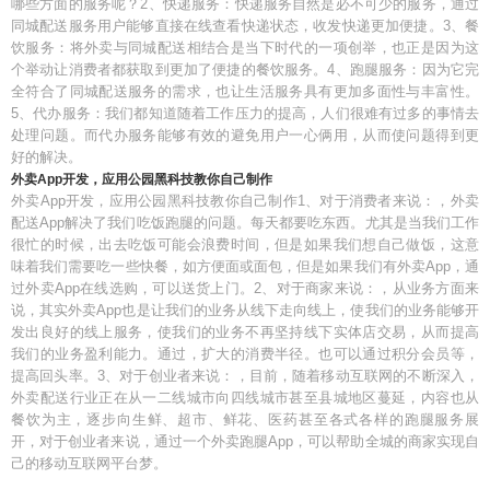
哪些方面的服务呢？2、快递服务：快递服务自然是必不可少的服务，通过
同城配送服务用户能够直接在线查看快递状态，收发快递更加便捷。3、餐
饮服务：将外卖与同城配送相结合是当下时代的一项创举，也正是因为这
个举动让消费者都获取到更加了便捷的餐饮服务。4、跑腿服务：因为它完
全符合了同城配送服务的需求，也让生活服务具有更加多面性与丰富性。
5、代办服务：我们都知道随着工作压力的提高，人们很难有过多的事情去
处理问题。而代办服务能够有效的避免用户一心俩用，从而使问题得到更
好的解决。
外卖App开发，应用公园黑科技教你自己制作
外卖App开发，应用公园黑科技教你自己制作1、对于消费者来说：，外卖
配送App解决了我们吃饭跑腿的问题。每天都要吃东西。尤其是当我们工作
很忙的时候，出去吃饭可能会浪费时间，但是如果我们想自己做饭，这意
味着我们需要吃一些快餐，如方便面或面包，但是如果我们有外卖App，通
过外卖App在线选购，可以送货上门。2、对于商家来说：，从业务方面来
说，其实外卖App也是让我们的业务从线下走向线上，使我们的业务能够开
发出良好的线上服务，使我们的业务不再坚持线下实体店交易，从而提高
我们的业务盈利能力。通过，扩大的消费半径。也可以通过积分会员等，
提高回头率。3、对于创业者来说：，目前，随着移动互联网的不断深入，
外卖配送行业正在从一二线城市向四线城市甚至县城地区蔓延，内容也从
餐饮为主，逐步向生鲜、超市、鲜花、医药甚至各式各样的跑腿服务展
开，对于创业者来说，通过一个外卖跑腿App，可以帮助全城的商家实现自
己的移动互联网平台梦。