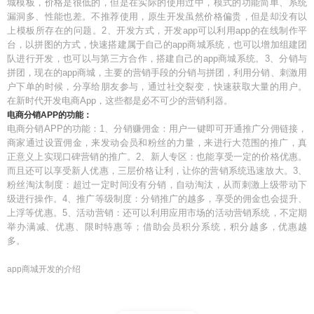
城模板，价格是很低的，但是在实际的使用过中，模式的功能简单、系统
漏洞多、性能也差。不推荐使用，原生开发虽然价格偏贵，但是却没有以
上模板所存在的问题。2、开发方式，开发app可以利用app的在线制作平
台，以拼图的方式，快速搭建属于自己的app商城系统，也可以增加组建团
队进行开发，也可以与第三方合作，搭建自己的app商城系统。3、分销与
拼团，现在的app商城，主要的营销手段的分销与拼团，利用分销、刺激用
户下单的时候，分享给朋友参与，通过社交裂变，快速获取大量的用户。
在新时代开发电商App，这些都是必不可少的营销利器。
电商分销APP的功能：
电商分销APP的功能：1、分销赚佣金：用户一键即可开通推广分佣链接，
商家通过设置佣金，来发动会员和粉丝的力量，来进行大范围的推广，真
正意义上实现口碑营销的推广。2、新人专区：也能享受一定的价格优惠。
而且还可以享受新人优惠，三层价格让利，让你的营销系统迅速放大。3、
粉丝淘汰制度：超过一定时间没有分销，自动淘汰，从而刺激上级带动下
级进行操作。4、推广等级制度：分销推广的越多，享受的佣金也会提升、
上浮等优惠。5、活动营销：还可以利用应用市场的活动营销系统，不定期
举办满减、优惠、限时特惠等；借助会员积分系统，积分越多，优惠越
多。
app商城开发的介绍