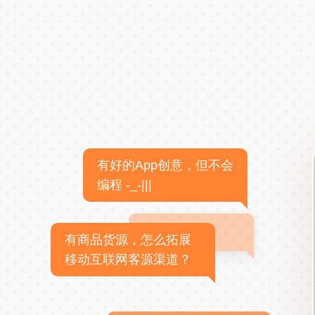
有好的App创意，但不会
编程 -_-|||
有商品货源，怎么拓展
移动互联网客源渠道？