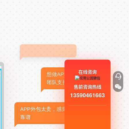
在线咨询
想做APP，但没有技术
团队支持
售前咨询热线
13590461663
APP外包太贵，感觉不
靠谱