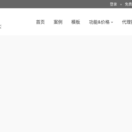
登录
●
免费
首页
案例
模板
功能&价格
代理
3