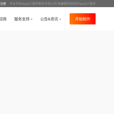
注册
专业手机App&小程序制作开发公司,免编程轻松制作App&小程序
招商
服务支持
公告&资讯
开始制作