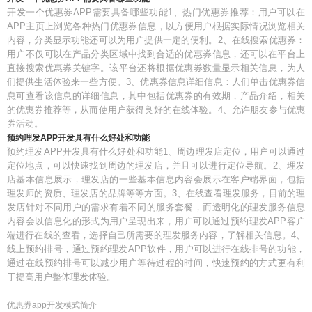
开发一个优惠券APP需要具备哪些功能1、热门优惠券推荐：用户可以在
APP主页上浏览各种热门优惠券信息，以方便用户根据实际情况浏览相关
内容，分类显示功能还可以为用户提供一定的便利。2、在线搜索优惠券：
用户不仅可以在产品分类区域中找到合适的优惠券信息，还可以在平台上
直接搜索优惠券关键字。该平台还将根据优惠券数量显示相关信息，为人
们提供生活体验来一些方便。3、优惠券信息详细信息：人们单击优惠券信
息可查看该信息的详细信息，其中包括优惠券的有效期，产品介绍，相关
的优惠券推荐等，从而使用户获得良好的在线体验。4、允许朋友参与优惠
券活动。
预约理发APP开发具有什么好处和功能
预约理发APP开发具有什么好处和功能1、周边理发店定位，用户可以通过
定位地点，可以快速找到周边的理发店，并且可以进行定位导航。2、理发
店基本信息展示，理发店的一些基本信息内容会展示在客户端界面，包括
理发师的资质、理发店的品牌等等方面。3、在线查看理发服务，目前的理
发店针对不同用户的需求有着不同的服务套餐，而透明化的理发服务信息
内容会以信息化的形式为用户呈现出来，用户可以通过预约理发APP客户
端进行在线的查看，选择自己所需要的理发服务内容，了解相关信息。4、
线上预约排号，通过预约理发APP软件，用户可以进行在线排号的功能，
通过在线预约排号可以减少用户等待过程的时间，快速预约的方式更有利
于提高用户整体理发体验。
优惠券app开发模式简介