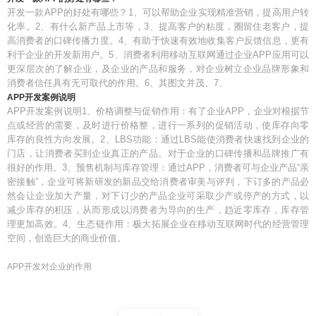
开发一款APP的好处有哪些？1、可以帮助企业实现精准营销，提高用户转
化率。2、有什么新产品上市等，3、提高客户的粘度，圈留住老客户，提
高消费者的口碑传播力度。4、有助于快速有效地收集客户反馈信息，更有
利于企业的开发新用户。5、消费者利用移动互联网通过企业APP应用可以
更深层次的了解企业，及企业的产品和服务，对企业树立企业品牌形象和
消费者信任具有无可取代的作用。6、其图文并茂、7、
APP开发案例说明
APP开发案例说明1、价格调整与促销作用：有了企业APP，企业对根据节
点或经营的需要，及时进行价格整，进行一系列的促销活动，使库存向零
库存的良性方向发展。2、LBS功能：通过LBS能使消费者快速找到企业的
门店，让消费者买到企业真正的产品。对于企业的口碑传播和品牌推广有
很好的作用。3、预售机制与库存管理：通过APP，消费者可与企业产品“亲
密接触”，企业可将新研发的新品交给消费者审美与评判，下订多的产品必
然会让企业加大产量，对下订少的产品企业可采取少产或停产的方式，以
减少库存的积压，从而形成以消费者为导向的生产，趋近零库存，库存管
理更加高效。4、生态链作用：极大拓展企业在移动互联网时代的经营管理
空间，创造巨大的商业价值。
APP开发对企业的作用