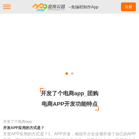
--免编程制作App
注册
开发了个电商app_团购
电商APP开发功能特点
开发了个电商app
开发APP应用的方式是？
开发APP应用的方式是？1、APP开发，相信不少企业都开发了自己的APP