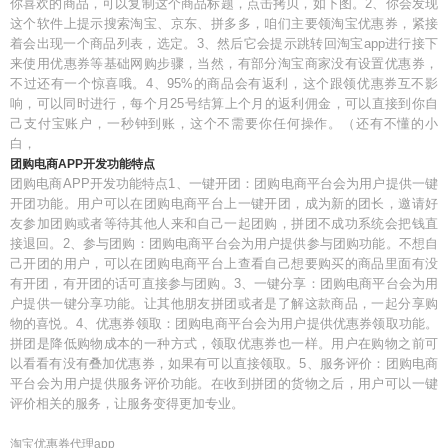
你喜欢的商品，可以复制这个商品标题，点击拷贝，如下图。2、你会发现
这个软件上提示搜索淘宝、京东、拼多多，咱们主要领淘宝优惠券，紧接
着会出现一个商品列表，选定。3、然后它会提示跳转回淘宝app进行接下
来使用优惠券等基础网购步骤，当然，有部分淘宝商家没有设置优惠券，
不过还有一个惊喜哦。4、95%的商品会有返利，这个跟领优惠券互不影
响，可以同时进行，每个月25号结算上个月的返利佣金，可以直接到你自
己支付宝账户，一秒钟到账，这个不需要你任何操作。（还有不懂的小
白，
团购电商APP开发功能特点
团购电商APP开发功能特点1、一键开团：团购电商平台会为用户提供一键
开团功能。用户可以在团购电商平台上一键开团，成为新的团长，邀请好
友参加团购或者等待其他人来和自己一起团购，拼团不成功系统会把钱直
接退回。2、参与团购：团购电商平台会为用户提供参与团购功能。不想自
己开团的用户，可以在团购电商平台上查看自己想要购买的商品里面有没
有开团，有开团的话可直接参与团购。3、一键分享：团购电商平台会为用
户提供一键分享功能。让其他朋友拼团或者是了解这款商品，一起分享购
物的喜悦。4、优惠券领取：团购电商平台会为用户提供优惠券领取功能。
拼团是降低购物成本的一种方式，领取优惠券也一样。用户在购物之前可
以看看有没有叠加优惠券，如果有可以直接领取。5、服务评价：团购电商
平台会为用户提供服务评价功能。在收到拼团的货物之后，用户可以一键
评价相关的服务，让服务变得更加专业。
淘宝优惠券代理app