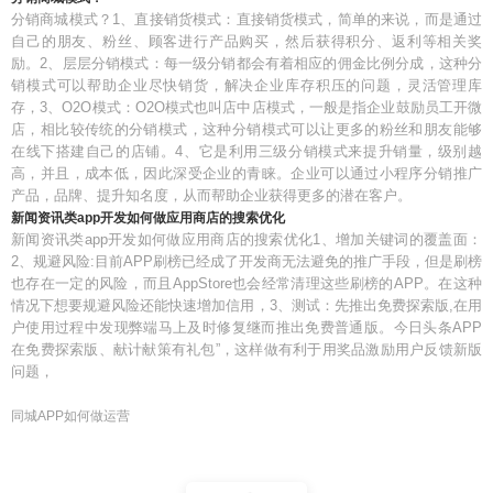
分销商城模式？1、直接销货模式：直接销货模式，简单的来说，而是通过
自己的朋友、粉丝、顾客进行产品购买，然后获得积分、返利等相关奖
励。2、层层分销模式：每一级分销都会有着相应的佣金比例分成，这种分
销模式可以帮助企业尽快销货，解决企业库存积压的问题，灵活管理库
存，3、O2O模式：O2O模式也叫店中店模式，一般是指企业鼓励员工开微
店，相比较传统的分销模式，这种分销模式可以让更多的粉丝和朋友能够
在线下搭建自己的店铺。4、它是利用三级分销模式来提升销量，级别越
高，并且，成本低，因此深受企业的青睐。企业可以通过小程序分销推广
产品，品牌、提升知名度，从而帮助企业获得更多的潜在客户。
新闻资讯类app开发如何做应用商店的搜索优化
新闻资讯类app开发如何做应用商店的搜索优化1、增加关键词的覆盖面：
2、规避风险:目前APP刷榜已经成了开发商无法避免的推广手段，但是刷榜
也存在一定的风险，而且AppStore也会经常清理这些刷榜的APP。在这种
情况下想要规避风险还能快速增加信用，3、测试：先推出免费探索版,在用
户使用过程中发现弊端马上及时修复继而推出免费普通版。今日头条APP
在免费探索版、献计献策有礼包”，这样做有利于用奖品激励用户反馈新版
问题，
同城APP如何做运营