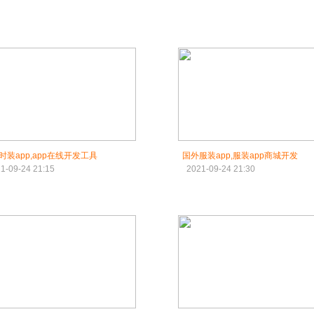
时装app,app在线开发工具
国外服装app,服装app商城开发
1-09-24 21:15
2021-09-24 21:30