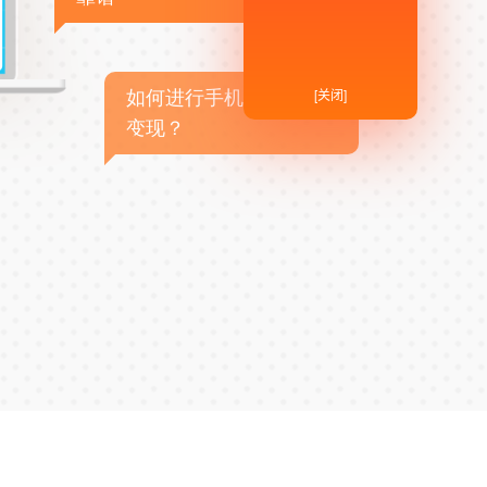
[关闭]
如何进行手机APP商业
变现？