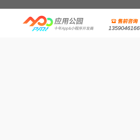
1359046166