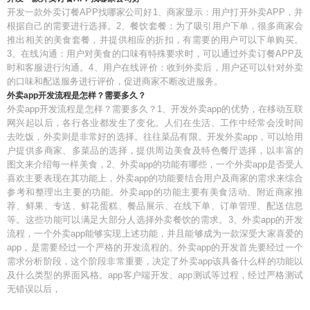
开发一款外卖订餐APP找哪家公司好1、商家显示：用户打开外卖APP，并
根据自己的需要进行选择。2、餐饮套餐：为了吸引用户下单，很多商家会
推出相关的美食套餐，并提供相应的折扣，有需要的用户可以下单购买。
3、在线沟通：用户对美食的口味有特殊要求时，可以通过外卖订餐APP及
时和客服进行沟通。4、用户在线评价：收到外卖后，用户还可以针对外卖
的口味和配送服务进行评价，促进商家不断改进服务。
外卖app开发流程是怎样？需要多久？
外卖app开发流程是怎样？需要多久？1、开发外卖app的优势，在移动互联
网兴起以后，各行各业都发生了变化。人们在生活、工作中经常会没时间
去吃饭，外卖则是非常好的选择。往往菜品有限。开发外卖app，可以给用
户提供多商家、多菜品的选择，提供周边美食及特色餐厅选择，以丰富的
图文来介绍每一样美食，2、外卖app的功能有哪些，一个外卖app是否受人
喜欢主要表现在其功能上，外卖app的功能要结合用户及商家的需求来综合
参考和整理出主要的功能。外卖app的功能主要有美食活动、附近商家推
荐、鲜果、专送、鲜花蛋糕、餐品展示、在线下单、订单管理、配送信息
等。这些功能可以满足大部分人选择外卖餐饮的需求。3、外卖app的开发
流程，一个外卖app能够实现上述功能，并且能够成为一款深受大家喜爱的
app，是需要经过一个严格的开发流程的。外卖app的开发首先要经过一个
需求分析阶段，这个阶段非常重要，决定了外卖app该具备什么样的功能以
及什么类型的界面风格。app客户端开发、app测试等过程，经过严格测试
无错误以后，