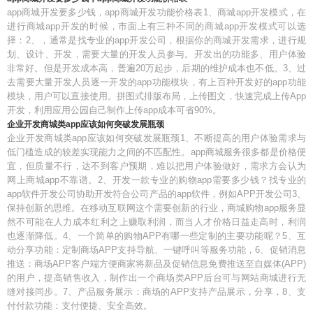
app商城开发要多少钱，app商城开发功能价格表1、商城app开发模式，在
进行商城app开发的时候，市面上有三种不同的商城app开发模式可以选
择：2、，通常是找专业的app开发公司，根据你的商城开发需求，进行规
划、设计、开发，需要大量的开发人员参与。开发出的功能多、用户体验
非常好。但是开发成本高，普遍20万起步，后期的维护成本也不低。3、过
去需要大量开发人员逐一开发的app功能模块，有上百种开发好的app功能
模块，用户可以直接使用。拼图式排版布局，上传图文，快速完成上传App
开发，利用应用公园自己制作上传app成本可省90%。
企业开发商城类app应该如何突破发展瓶颈
企业开发商城类app应该如何突破发展瓶颈1、不断提高的用户体验需求与
低门槛造成的较差实现能力之间的不匹配性。app商城服务很多都是价格便
宜，但质量不行，达不到客户预期，难以把用户体验做好，需求方会认为
网上商城app不靠谱。2、开发一款专业的购物app需要多少钱？找专业的
app软件开发公司协助开发符合公司产品的app软件，例如APP开发公司3、
保持创新的思维。在移动互联网这个需要创新的行业，商城购物app服务显
然不可能在人力成本红利之上赚取利润，而当人才价格日益走高时，利润
也逐渐降低。4、一个简单的购物APP有哪一些定制的主要功能呢？5、互
动分享功能：定制商场APP支持导航、一键呼叫等服务功能，6、促销消息
推送：商场APP客户端方便商家将新品及促销信息免费推送至自媒体(APP)
的用户，提高销售收入，制作出一个商场类APP后台可与网站商城进行无
缝对接同步。7、产品服务展示：商场的APP支持产品展示，分享，8、支
付付款功能：支付便捷、安全高效。